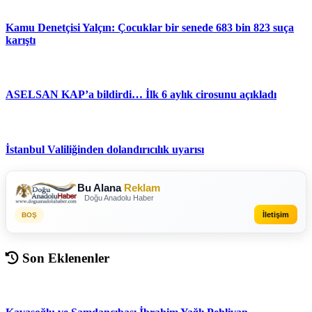
Kamu Denetçisi Yalçın: Çocuklar bir senede 683 bin 823 suça
karıştı
ASELSAN KAP’a bildirdi… İlk 6 aylık cirosunu açıkladı
İstanbul Valiliğinden dolandırıcılık uyarısı
Bu Alana
Reklam
Doğu Anadolu Haber
İletişim
BOŞ
Son Eklenenler