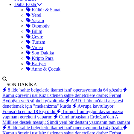
Daha Fazla
Kültür & Sanat
Yerel
Yaşam
Otomotiv
Bilim
Çevre
Turizm
Video
Son Dakika
Kripto Para
Kariyer
Anne & Çocuk
SON DAKİKA
8 ilde 'sahte belgelerle ikamet izni' operasyonunda 64 gözaltı
Kamu görevini usulsüz üstlenen sahte denetçilere darbe: Ferhat
Aydoğan ve 5 şüpheli gözaltında
ABD, Lübnan'daki ateşkesi
denetlemek için "mekanizma" kurdu
Avrupa kavruluyor:
Fransa’da en az 18 kişi öldü
Trump: İran uygun davranmazsa
yapmam gerekeni yaparım
Cumhurbaşkanı Erdoğan'dan A
Millilere destek mesajı: Şimdi yeni bir destanı yazmanın tam zamanı
8 ilde 'sahte belgelerle ikamet izni' operasyonunda 64 gözaltı
Kamu görevini usulsüz üstlenen sahte denetçilere darbe: Ferhat