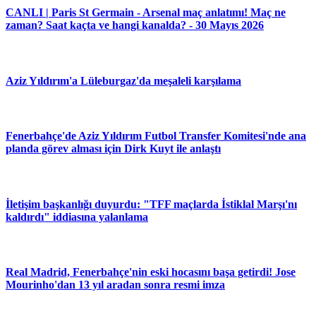
CANLI | Paris St Germain - Arsenal maç anlatımı! Maç ne
zaman? Saat kaçta ve hangi kanalda? - 30 Mayıs 2026
Aziz Yıldırım'a Lüleburgaz'da meşaleli karşılama
Fenerbahçe'de Aziz Yıldırım Futbol Transfer Komitesi'nde ana
planda görev alması için Dirk Kuyt ile anlaştı
İletişim başkanlığı duyurdu: "TFF maçlarda İstiklal Marşı'nı
kaldırdı" iddiasına yalanlama
Real Madrid, Fenerbahçe'nin eski hocasını başa getirdi! Jose
Mourinho'dan 13 yıl aradan sonra resmi imza