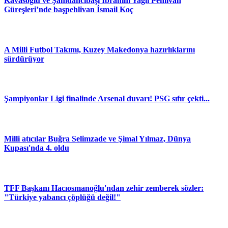
Kavasoğlu ve Şamdancıbaşı İbrahim Yağlı Pehlivan
Güreşleri’nde başpehlivan İsmail Koç
A Milli Futbol Takımı, Kuzey Makedonya hazırlıklarını
sürdürüyor
Şampiyonlar Ligi finalinde Arsenal duvarı! PSG sıfır çekti...
Milli atıcılar Buğra Selimzade ve Şimal Yılmaz, Dünya
Kupası'nda 4. oldu
TFF Başkanı Hacıosmanoğlu'ndan zehir zemberek sözler:
"Türkiye yabancı çöplüğü değil!"