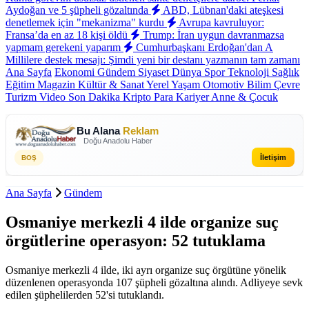
Aydoğan ve 5 şüpheli gözaltında
ABD, Lübnan'daki ateşkesi
denetlemek için "mekanizma" kurdu
Avrupa kavruluyor:
Fransa’da en az 18 kişi öldü
Trump: İran uygun davranmazsa
yapmam gerekeni yaparım
Cumhurbaşkanı Erdoğan'dan A
Millilere destek mesajı: Şimdi yeni bir destanı yazmanın tam zamanı
Ana Sayfa
Ekonomi
Gündem
Siyaset
Dünya
Spor
Teknoloji
Sağlık
Eğitim
Magazin
Kültür & Sanat
Yerel
Yaşam
Otomotiv
Bilim
Çevre
Turizm
Video
Son Dakika
Kripto Para
Kariyer
Anne & Çocuk
Bu Alana
Reklam
Doğu Anadolu Haber
İletişim
BOŞ
Ana Sayfa
Gündem
Osmaniye merkezli 4 ilde organize suç
örgütlerine operasyon: 52 tutuklama
Osmaniye merkezli 4 ilde, iki ayrı organize suç örgütüne yönelik
düzenlenen operasyonda 107 şüpheli gözaltına alındı. Adliyeye sevk
edilen şüphelilerden 52'si tutuklandı.