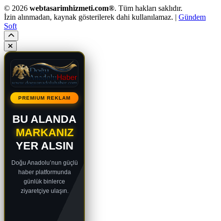
© 2026
webtasarimhizmeti.com®
. Tüm hakları saklıdır.
İzin alınmadan, kaynak gösterilerek dahi kullanılamaz. |
Gündem
Soft
PREMIUM REKLAM
BU ALANDA
MARKANIZ
YER ALSIN
Doğu Anadolu’nun güçlü
haber platformunda
günlük binlerce
ziyaretçiye ulaşın.