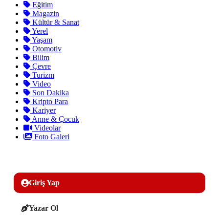
Eğitim
Magazin
Kültür & Sanat
Yerel
Yaşam
Otomotiv
Bilim
Çevre
Turizm
Video
Son Dakika
Kripto Para
Kariyer
Anne & Çocuk
Videolar
Foto Galeri
Giriş Yap
Yazar Ol