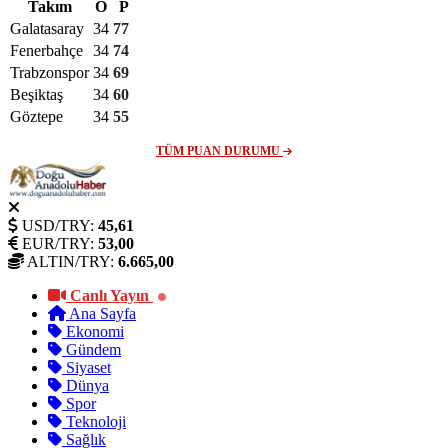
Takım
O
P
Galatasaray
34
77
Fenerbahçe
34
74
Trabzonspor
34
69
Beşiktaş
34
60
Göztepe
34
55
TÜM PUAN DURUMU
USD/TRY:
45,61
EUR/TRY:
53,00
ALTIN/TRY:
6.665,00
Canlı Yayın
Ana Sayfa
Ekonomi
Gündem
Siyaset
Dünya
Spor
Teknoloji
Sağlık