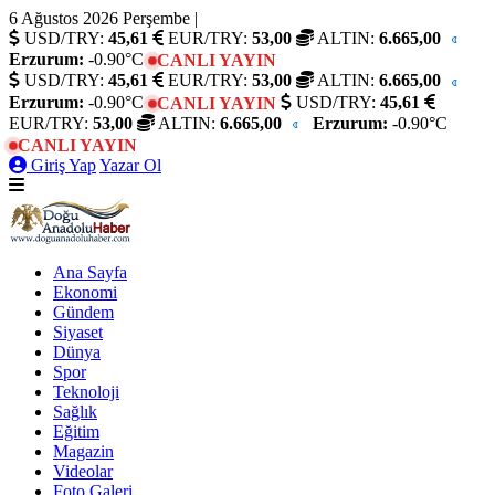
6 Ağustos 2026 Perşembe
|
USD/TRY:
45,61
EUR/TRY:
53,00
ALTIN:
6.665,00
Erzurum:
-0.90°C
CANLI YAYIN
USD/TRY:
45,61
EUR/TRY:
53,00
ALTIN:
6.665,00
Erzurum:
-0.90°C
USD/TRY:
45,61
CANLI YAYIN
EUR/TRY:
53,00
ALTIN:
6.665,00
Erzurum:
-0.90°C
CANLI YAYIN
Giriş Yap
Yazar Ol
Ana Sayfa
Ekonomi
Gündem
Siyaset
Dünya
Spor
Teknoloji
Sağlık
Eğitim
Magazin
Videolar
Foto Galeri