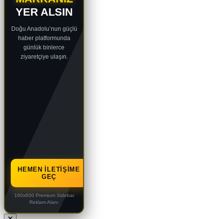
YER ALSIN
Doğu Anadolu’nun güçlü
haber platformunda
günlük binlerce
ziyaretçiye ulaşın.
HEMEN İLETIŞIME
GEÇ
160x600 Premium Sidebar
Reklam Alanı