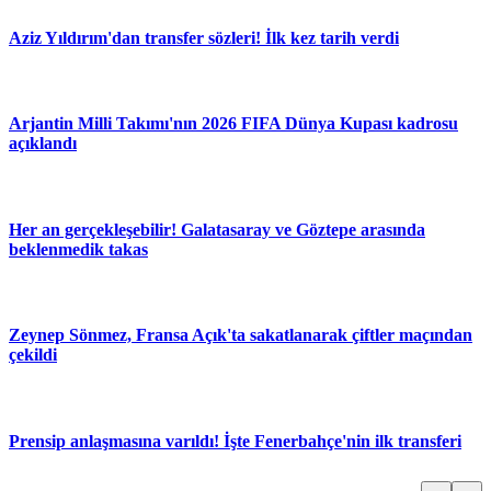
Aziz Yıldırım'dan transfer sözleri! İlk kez tarih verdi
Arjantin Milli Takımı'nın 2026 FIFA Dünya Kupası kadrosu
açıklandı
Her an gerçekleşebilir! Galatasaray ve Göztepe arasında
beklenmedik takas
Zeynep Sönmez, Fransa Açık'ta sakatlanarak çiftler maçından
çekildi
Prensip anlaşmasına varıldı! İşte Fenerbahçe'nin ilk transferi