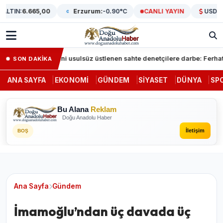
TIN:
6.665,00
Erzurum:
-0.90°C
CANLI YAYIN
USD/TRY:
Kamu görevini usulsüz üstlenen sahte denetçilere darbe: Ferhat Aydoğ
SON DAKİKA
ANA SAYFA
EKONOMI
GÜNDEM
SIYASET
DÜNYA
SP
Bu Alana
Reklam
Doğu Anadolu Haber
İletişim
BOŞ
Ana Sayfa
Gündem
İmamoğlu’ndan üç davada üç