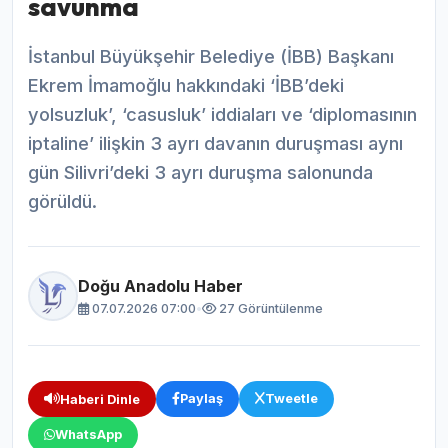
savunma
İstanbul Büyükşehir Belediye (İBB) Başkanı
Ekrem İmamoğlu hakkındaki ‘İBB’deki
yolsuzluk’, ‘casusluk’ iddiaları ve ‘diplomasının
iptaline’ ilişkin 3 ayrı davanın duruşması aynı
gün Silivri’deki 3 ayrı duruşma salonunda
görüldü.
Doğu Anadolu Haber
07.07.2026 07:00
•
27 Görüntülenme
Paylaş
Tweetle
Haberi Dinle
WhatsApp