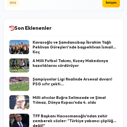
İletişim
BOŞ
Son Eklenenler
Kavasoğlu ve Şamdancıbaşı İbrahim Yağlı
Pehlivan Güreşleri’nde başpehlivan İsmail
Koç
A Milli Futbol Takımı, Kuzey Makedonya
hazırlıklarını sürdürüyor
Şampiyonlar Ligi finalinde Arsenal duvarı!
PSG sıfır çekti...
Milli atıcılar Buğra Selimzade ve Şimal
Yılmaz, Dünya Kupası'nda 4. oldu
TFF Başkanı Hacıosmanoğlu'ndan zehir
zemberek sözler: "Türkiye yabancı çöplüğü
değil!"