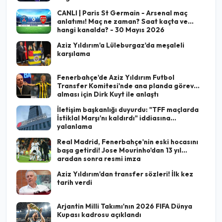
CANLI | Paris St Germain - Arsenal maç
anlatımı! Maç ne zaman? Saat kaçta ve
hangi kanalda? - 30 Mayıs 2026
Aziz Yıldırım'a Lüleburgaz'da meşaleli
karşılama
Fenerbahçe'de Aziz Yıldırım Futbol
Transfer Komitesi'nde ana planda görev
alması için Dirk Kuyt ile anlaştı
İletişim başkanlığı duyurdu: "TFF maçlarda
İstiklal Marşı'nı kaldırdı" iddiasına
yalanlama
Real Madrid, Fenerbahçe'nin eski hocasını
başa getirdi! Jose Mourinho'dan 13 yıl
aradan sonra resmi imza
Aziz Yıldırım'dan transfer sözleri! İlk kez
tarih verdi
Arjantin Milli Takımı'nın 2026 FIFA Dünya
Kupası kadrosu açıklandı