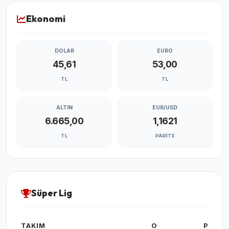
Ekonomi
DOLAR
EURO
45,61
53,00
TL
TL
ALTIN
EUR/USD
6.665,00
1,1621
TL
PARITE
Süper Lig
TAKIM
O
P