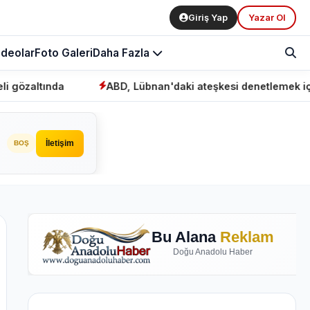
Giriş Yap
Yazar Ol
ideolar
Foto Galeri
Daha Fazla
ABD, Lübnan'daki ateşkesi denetlemek için "mekaniz
İletişim
BOŞ
Bu Alana
Reklam
Doğu Anadolu Haber