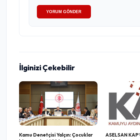
YORUM GÖNDER
İlginizi Çekebilir
Kamu Denetçisi Yalçın: Çocuklar
ASELSAN KAP’a 