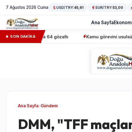
7 Ağustos 2026 Cuma
USD/TRY:
45,61
EUR/TRY:
53,00
Ana Sayfa
Ekonom
syonunda 64 gözaltı
Kamu görevini usulsüz üstlenen sah
SON DAKİKA
Ana Sayfa
Gündem
DMM, "TFF maçlarda