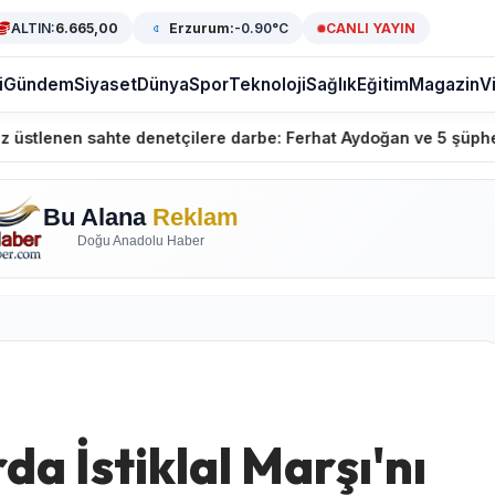
ALTIN:
6.665,00
Erzurum:
-0.90°C
CANLI YAYIN
i
Gündem
Siyaset
Dünya
Spor
Teknoloji
Sağlık
Eğitim
Magazin
V
te denetçilere darbe: Ferhat Aydoğan ve 5 şüpheli gözaltında
Bu Alana
Reklam
Doğu Anadolu Haber
 İstiklal Marşı'nı