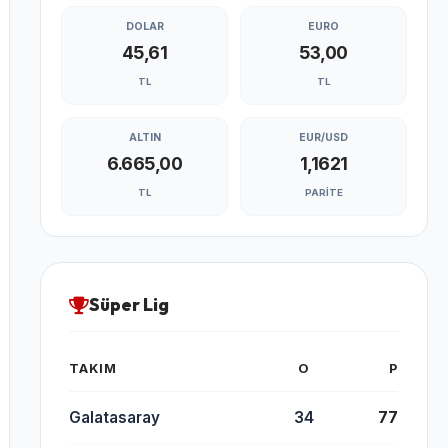
DOLAR
EURO
45,61
53,00
TL
TL
ALTIN
EUR/USD
6.665,00
1,1621
TL
PARITE
Süper Lig
TAKIM
O
P
Galatasaray
34
77