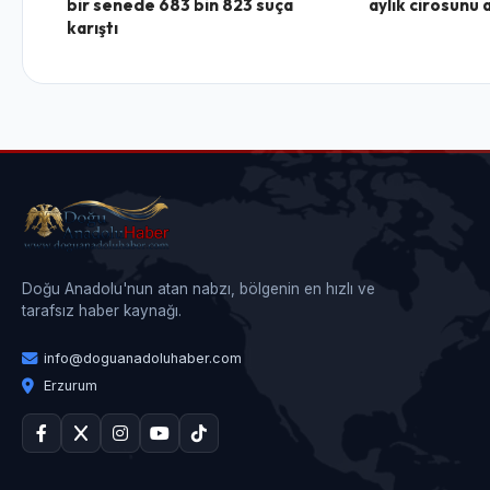
bir senede 683 bin 823 suça
aylık cirosunu 
karıştı
Doğu Anadolu'nun atan nabzı, bölgenin en hızlı ve
tarafsız haber kaynağı.
info@doguanadoluhaber.com
Erzurum