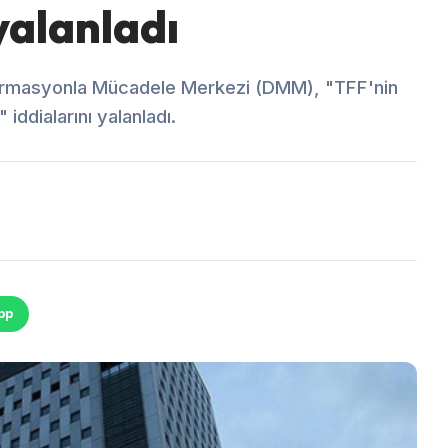
 yalanladı
formasyonla Mücadele Merkezi (DMM), "TFF'nin
 iddialarını yalanladı.
pp