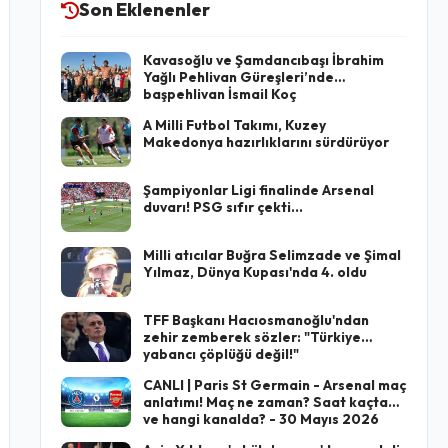
Son Eklenenler
Kavasoğlu ve Şamdancıbaşı İbrahim
Yağlı Pehlivan Güreşleri’nde
başpehlivan İsmail Koç
A Milli Futbol Takımı, Kuzey
Makedonya hazırlıklarını sürdürüyor
Şampiyonlar Ligi finalinde Arsenal
duvarı! PSG sıfır çekti...
Milli atıcılar Buğra Selimzade ve Şimal
Yılmaz, Dünya Kupası'nda 4. oldu
TFF Başkanı Hacıosmanoğlu'ndan
zehir zemberek sözler: "Türkiye
yabancı çöplüğü değil!"
CANLI | Paris St Germain - Arsenal maç
anlatımı! Maç ne zaman? Saat kaçta
ve hangi kanalda? - 30 Mayıs 2026