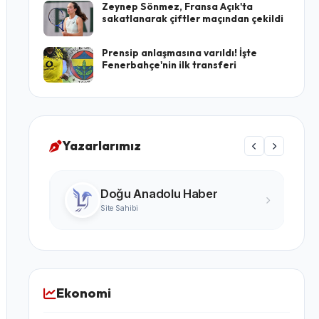
Zeynep Sönmez, Fransa Açık'ta
sakatlanarak çiftler maçından çekildi
Prensip anlaşmasına varıldı! İşte
Fenerbahçe'nin ilk transferi
Yazarlarımız
Turgay Karabıyık
Ünlü Yazar
Ekonomi