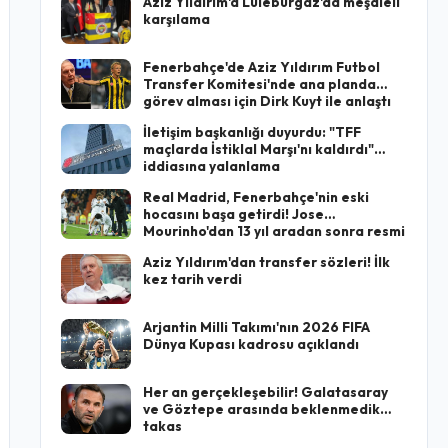
Aziz Yıldırım'a Lüleburgaz'da meşaleli
karşılama
Fenerbahçe'de Aziz Yıldırım Futbol
Transfer Komitesi'nde ana planda
görev alması için Dirk Kuyt ile anlaştı
İletişim başkanlığı duyurdu: "TFF
maçlarda İstiklal Marşı'nı kaldırdı"
iddiasına yalanlama
Real Madrid, Fenerbahçe'nin eski
hocasını başa getirdi! Jose
Mourinho'dan 13 yıl aradan sonra resmi
imza
Aziz Yıldırım'dan transfer sözleri! İlk
kez tarih verdi
Arjantin Milli Takımı'nın 2026 FIFA
Dünya Kupası kadrosu açıklandı
Her an gerçekleşebilir! Galatasaray
ve Göztepe arasında beklenmedik
takas