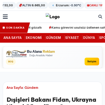
:
53,00
ALTIN:
6.665,00
Erzurum:
-0.90°C
CANLI YAYIN
perasyonunda 64 gözaltı
Kamu görevini usulsüz üstlenen sahte de
SON DAKİKA
ANA SAYFA
EKONOMI
GÜNDEM
SIYASET
DÜNYA
SP
Bu Alana
Reklam
Doğu Anadolu Haber
İletişim
BOŞ
Ana Sayfa
Gündem
Dışişleri Bakanı Fidan, Ukrayna