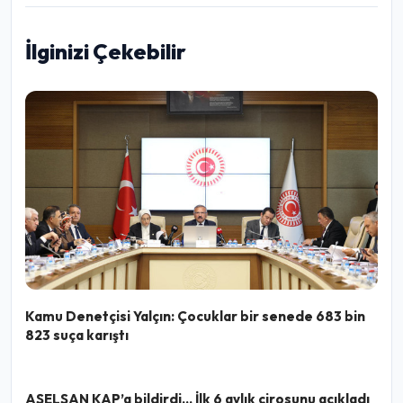
İlginizi Çekebilir
Kamu Denetçisi Yalçın: Çocuklar bir senede 683 bin
823 suça karıştı
ASELSAN KAP’a bildirdi… İlk 6 aylık cirosunu açıkladı