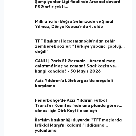
Şampiyonlar Ligi finalinde Arsenal duvarı!
PSG sıfır çekti...
Milli atıcılar Buğra Selimzade ve Şimal
Yılmaz, Dünya Kupası'nda 4. oldu
TFF Başkanı Hacıosmanoğlu'ndan zehir
zemberek sözler: "Türkiye yabancı çöplüğü
değil!"
CANLI | Paris St Germain - Arsenal maç
anlatımı! Maç ne zaman? Saat kaçta ve
hangi kanalda? - 30 Mayıs 2026
Aziz Yıldırım'a Lüleburgaz'da meşaleli
karşılama
Fenerbahçe'de Aziz Yıldırım Futbol
Transfer Komitesi'nde ana planda görev
alması için Dirk Kuyt ile anlaştı
İletişim başkanlığı duyurdu: "TFF maçlarda
İstiklal Marşı'nı kaldırdı" iddiasına
yalanlama