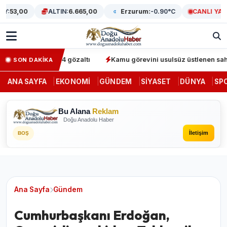
:
53,00
ALTIN:
6.665,00
Erzurum:
-0.90°C
CANLI YAYIN
perasyonunda 64 gözaltı
Kamu görevini usulsüz üstlenen sahte de
SON DAKİKA
ANA SAYFA
EKONOMI
GÜNDEM
SIYASET
DÜNYA
SP
Bu Alana
Reklam
Doğu Anadolu Haber
İletişim
BOŞ
Ana Sayfa
Gündem
Cumhurbaşkanı Erdoğan,