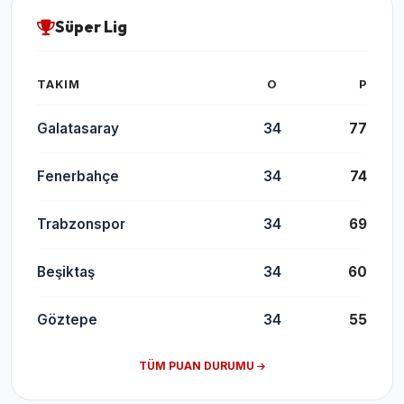
Süper Lig
TAKIM
O
P
Galatasaray
34
77
Fenerbahçe
34
74
Trabzonspor
34
69
Beşiktaş
34
60
Göztepe
34
55
TÜM PUAN DURUMU