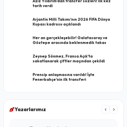
Aziz Yıldırım'dan transfer sözleri! İlk kez
tarih verdi
Arjantin Milli Takımı'nın 2026 FIFA Dünya
Kupası kadrosu açıklandı
Her an gerçekleşebilir! Galatasaray ve
Göztepe arasında beklenmedik takas
Zeynep Sönmez, Fransa Açık'ta
sakatlanarak çiftler maçından çekildi
Prensip anlaşmasına varıldı! İşte
Fenerbahçe'nin ilk transferi
Yazarlarımız