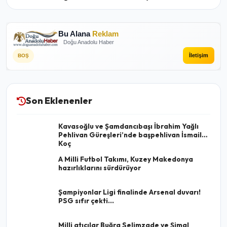
Bu Alana
Reklam
Doğu Anadolu Haber
İletişim
BOŞ
Son Eklenenler
Kavasoğlu ve Şamdancıbaşı İbrahim Yağlı
Pehlivan Güreşleri’nde başpehlivan İsmail
Koç
A Milli Futbol Takımı, Kuzey Makedonya
hazırlıklarını sürdürüyor
Şampiyonlar Ligi finalinde Arsenal duvarı!
PSG sıfır çekti...
Milli atıcılar Buğra Selimzade ve Şimal