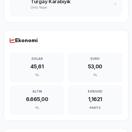
Turgay Karabıyık
Ünlü Yazar
Ekonomi
DOLAR
EURO
45,61
53,00
TL
TL
ALTIN
EUR/USD
6.665,00
1,1621
TL
PARITE