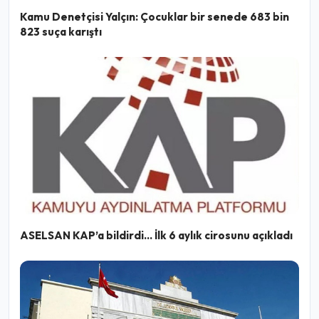
Kamu Denetçisi Yalçın: Çocuklar bir senede 683 bin
823 suça karıştı
ASELSAN KAP’a bildirdi… İlk 6 aylık cirosunu açıkladı