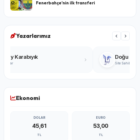
Fenerbahçe'nin ilk transferi
Yazarlarımız
Turgay Karabıyık
Ünlü Yazar
Ekonomi
DOLAR
EURO
45,61
53,00
TL
TL