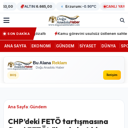
3,00
ALTIN:
6.665,00
Erzurum:
-0.90°C
CANLI YAYIN
asyonunda 64 gözaltı
Kamu görevini usulsüz üstlenen sahte denet
SON DAKİKA
ANA SAYFA
EKONOMI
GÜNDEM
SIYASET
DÜNYA
SP
Bu Alana
Reklam
Doğu Anadolu Haber
İletişim
BOŞ
Ana Sayfa
Gündem
CHP’deki FETÖ tartışmasına