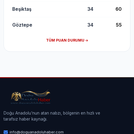
Beşiktaş
34
60
Göztepe
34
55
TÜM PUAN DURUMU
Doğu Anadolu'nun atan nabzı, bölgenin en hızlı ve
tarafsız haber kaynağı.
info@doguanadoluhaber.com