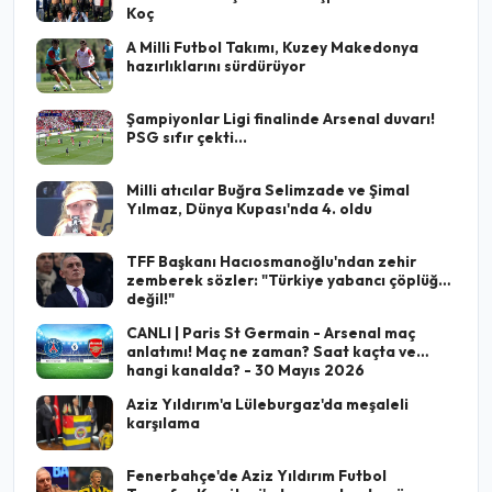
Koç
A Milli Futbol Takımı, Kuzey Makedonya
hazırlıklarını sürdürüyor
Şampiyonlar Ligi finalinde Arsenal duvarı!
PSG sıfır çekti...
Milli atıcılar Buğra Selimzade ve Şimal
Yılmaz, Dünya Kupası'nda 4. oldu
TFF Başkanı Hacıosmanoğlu'ndan zehir
zemberek sözler: "Türkiye yabancı çöplüğü
değil!"
CANLI | Paris St Germain - Arsenal maç
anlatımı! Maç ne zaman? Saat kaçta ve
hangi kanalda? - 30 Mayıs 2026
Aziz Yıldırım'a Lüleburgaz'da meşaleli
karşılama
Fenerbahçe'de Aziz Yıldırım Futbol