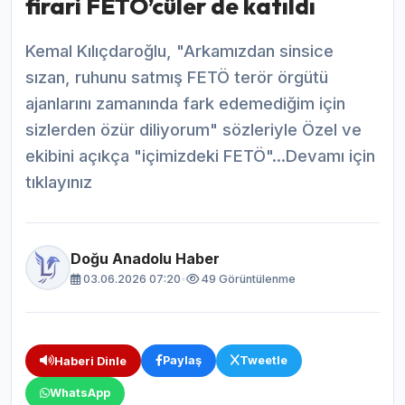
firari FETÖ’cüler de katıldı
Kemal Kılıçdaroğlu, "Arkamızdan sinsice
sızan, ruhunu satmış FETÖ terör örgütü
ajanlarını zamanında fark edemediğim için
sizlerden özür diliyorum" sözleriyle Özel ve
ekibini açıkça "içimizdeki FETÖ"...Devamı için
tıklayınız
Doğu Anadolu Haber
03.06.2026 07:20
•
49 Görüntülenme
Paylaş
Tweetle
Haberi Dinle
WhatsApp