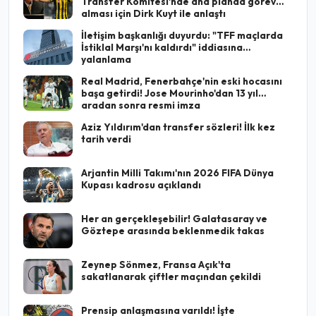
Transfer Komitesi'nde ana planda görev
alması için Dirk Kuyt ile anlaştı
İletişim başkanlığı duyurdu: "TFF maçlarda
İstiklal Marşı'nı kaldırdı" iddiasına
yalanlama
Real Madrid, Fenerbahçe'nin eski hocasını
başa getirdi! Jose Mourinho'dan 13 yıl
aradan sonra resmi imza
Aziz Yıldırım'dan transfer sözleri! İlk kez
tarih verdi
Arjantin Milli Takımı'nın 2026 FIFA Dünya
Kupası kadrosu açıklandı
Her an gerçekleşebilir! Galatasaray ve
Göztepe arasında beklenmedik takas
Zeynep Sönmez, Fransa Açık'ta
sakatlanarak çiftler maçından çekildi
Prensip anlaşmasına varıldı! İşte