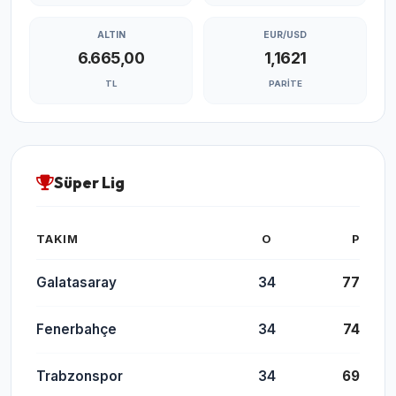
ALTIN
EUR/USD
6.665,00
1,1621
TL
PARITE
Süper Lig
TAKIM
O
P
Galatasaray
34
77
Fenerbahçe
34
74
Trabzonspor
34
69