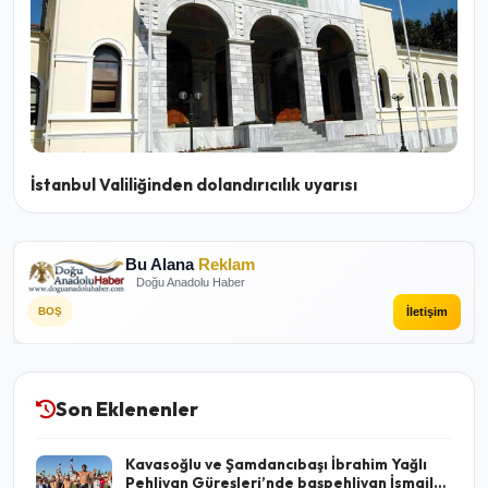
İstanbul Valiliğinden dolandırıcılık uyarısı
Bu Alana
Reklam
Doğu Anadolu Haber
İletişim
BOŞ
Son Eklenenler
Kavasoğlu ve Şamdancıbaşı İbrahim Yağlı
Pehlivan Güreşleri’nde başpehlivan İsmail