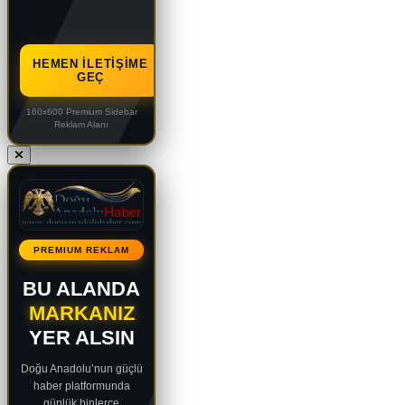
HEMEN İLETIŞIME
GEÇ
160x600 Premium Sidebar
Reklam Alanı
PREMIUM REKLAM
BU ALANDA
MARKANIZ
YER ALSIN
Doğu Anadolu’nun güçlü
haber platformunda
günlük binlerce