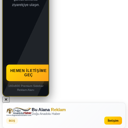
ziyaretçiye ulaşın.
HEMEN İLETIŞIME
GEÇ
160x600 Premium Sidebar
Reklam Alanı
Bu Alana
Reklam
Doğu Anadolu Haber
İletişim
BOŞ