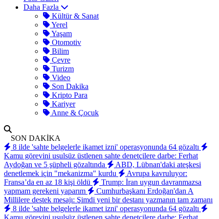
Daha Fazla
Kültür & Sanat
Yerel
Yaşam
Otomotiv
Bilim
Çevre
Turizm
Video
Son Dakika
Kripto Para
Kariyer
Anne & Çocuk
SON DAKİKA
8 ilde 'sahte belgelerle ikamet izni' operasyonunda 64 gözaltı
Kamu görevini usulsüz üstlenen sahte denetçilere darbe: Ferhat
Aydoğan ve 5 şüpheli gözaltında
ABD, Lübnan'daki ateşkesi
denetlemek için "mekanizma" kurdu
Avrupa kavruluyor:
Fransa’da en az 18 kişi öldü
Trump: İran uygun davranmazsa
yapmam gerekeni yaparım
Cumhurbaşkanı Erdoğan'dan A
Millilere destek mesajı: Şimdi yeni bir destanı yazmanın tam zamanı
8 ilde 'sahte belgelerle ikamet izni' operasyonunda 64 gözaltı
Kamu görevini usulsüz üstlenen sahte denetçilere darbe: Ferhat