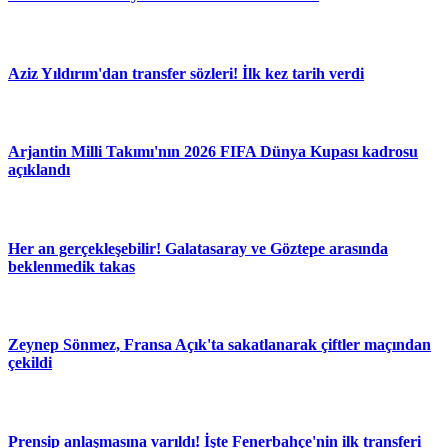
Aziz Yıldırım'dan transfer sözleri! İlk kez tarih verdi
Arjantin Milli Takımı'nın 2026 FIFA Dünya Kupası kadrosu
açıklandı
Her an gerçekleşebilir! Galatasaray ve Göztepe arasında
beklenmedik takas
Zeynep Sönmez, Fransa Açık'ta sakatlanarak çiftler maçından
çekildi
Prensip anlaşmasına varıldı! İşte Fenerbahçe'nin ilk transferi