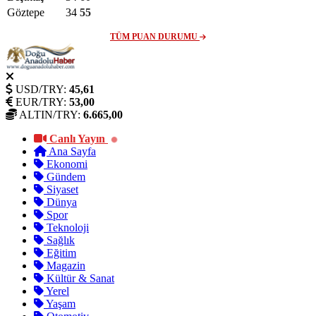
Göztepe
34
55
TÜM PUAN DURUMU
USD/TRY:
45,61
EUR/TRY:
53,00
ALTIN/TRY:
6.665,00
Canlı Yayın
Ana Sayfa
Ekonomi
Gündem
Siyaset
Dünya
Spor
Teknoloji
Sağlık
Eğitim
Magazin
Kültür & Sanat
Yerel
Yaşam