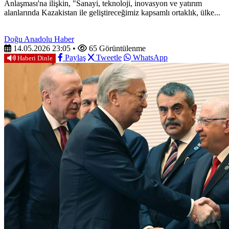
Anlaşması'na ilişkin, "Sanayi, teknoloji, inovasyon ve yatırım
alanlarında Kazakistan ile geliştireceğimiz kapsamlı ortaklık, ülke...
Doğu Anadolu Haber
14.05.2026 23:05
•
65 Görüntülenme
Paylaş
Tweetle
WhatsApp
Haberi Dinle