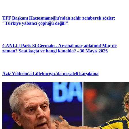
TFF Başkanı Hacıosmanoğlu'ndan zehir zemberek sözler:
"Türkiye yabancı çöplüğü değil!"
CANLI | Paris St Germain - Arsenal maç anlatımı! Maç ne
zaman? Saat kaçta ve hangi kanalda? - 30 Mayıs 2026
Aziz Yıldırım'a Lüleburgaz'da meşaleli karşılama