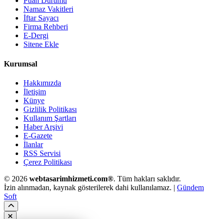
Puan Durumu
Namaz Vakitleri
İftar Sayacı
Firma Rehberi
E-Dergi
Sitene Ekle
Kurumsal
Hakkımızda
İletişim
Künye
Gizlilik Politikası
Kullanım Şartları
Haber Arşivi
E-Gazete
İlanlar
RSS Servisi
Çerez Politikası
© 2026
webtasarimhizmeti.com®
. Tüm hakları saklıdır.
İzin alınmadan, kaynak gösterilerek dahi kullanılamaz. |
Gündem
Soft