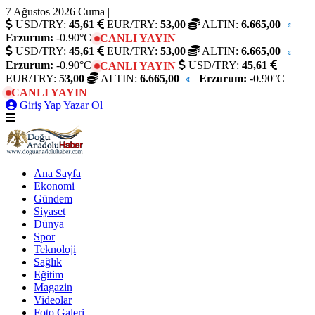
7 Ağustos 2026 Cuma
|
USD/TRY:
45,61
EUR/TRY:
53,00
ALTIN:
6.665,00
Erzurum:
-0.90°C
CANLI YAYIN
USD/TRY:
45,61
EUR/TRY:
53,00
ALTIN:
6.665,00
Erzurum:
-0.90°C
USD/TRY:
45,61
CANLI YAYIN
EUR/TRY:
53,00
ALTIN:
6.665,00
Erzurum:
-0.90°C
CANLI YAYIN
Giriş Yap
Yazar Ol
Ana Sayfa
Ekonomi
Gündem
Siyaset
Dünya
Spor
Teknoloji
Sağlık
Eğitim
Magazin
Videolar
Foto Galeri