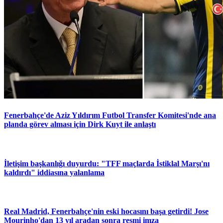
Fenerbahçe'de Aziz Yıldırım Futbol Transfer Komitesi'nde ana
planda görev alması için Dirk Kuyt ile anlaştı
İletişim başkanlığı duyurdu: "TFF maçlarda İstiklal Marşı'nı
kaldırdı" iddiasına yalanlama
Real Madrid, Fenerbahçe'nin eski hocasını başa getirdi! Jose
Mourinho'dan 13 yıl aradan sonra resmi imza