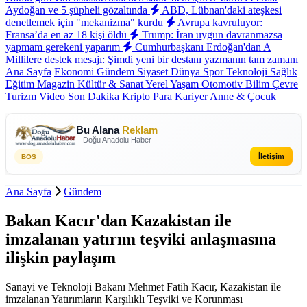
Aydoğan ve 5 şüpheli gözaltında
ABD, Lübnan'daki ateşkesi
denetlemek için "mekanizma" kurdu
Avrupa kavruluyor:
Fransa’da en az 18 kişi öldü
Trump: İran uygun davranmazsa
yapmam gerekeni yaparım
Cumhurbaşkanı Erdoğan'dan A
Millilere destek mesajı: Şimdi yeni bir destanı yazmanın tam zamanı
Ana Sayfa
Ekonomi
Gündem
Siyaset
Dünya
Spor
Teknoloji
Sağlık
Eğitim
Magazin
Kültür & Sanat
Yerel
Yaşam
Otomotiv
Bilim
Çevre
Turizm
Video
Son Dakika
Kripto Para
Kariyer
Anne & Çocuk
Bu Alana
Reklam
Doğu Anadolu Haber
İletişim
BOŞ
Ana Sayfa
Gündem
Bakan Kacır'dan Kazakistan ile
imzalanan yatırım teşviki anlaşmasına
ilişkin paylaşım
Sanayi ve Teknoloji Bakanı Mehmet Fatih Kacır, Kazakistan ile
imzalanan Yatırımların Karşılıklı Teşviki ve Korunması