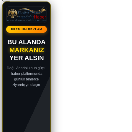
PREMIUM REKLAM
BU ALANDA
MARKANIZ
YER ALSIN
Doğu Anadolu’nun güçlü
haber platformunda
günlük binlerce
ziyaretçiye ulaşın.