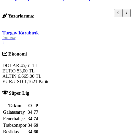
Yazarlarımız
Turgay Karabıyık
Ünlü Yazar
S
Ekonomi
DOLAR
45,61
TL
EURO
53,00
TL
ALTIN
6.665,00
TL
EUR/USD
1,1621
Parite
Süper Lig
Takım
O
P
Galatasaray
34
77
Fenerbahçe
34
74
Trabzonspor
34
69
Beşiktaş
34
60