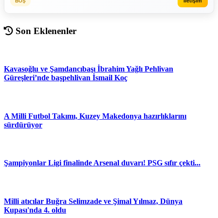
İletişim
BOŞ
Son Eklenenler
Kavasoğlu ve Şamdancıbaşı İbrahim Yağlı Pehlivan
Güreşleri’nde başpehlivan İsmail Koç
A Milli Futbol Takımı, Kuzey Makedonya hazırlıklarını
sürdürüyor
Şampiyonlar Ligi finalinde Arsenal duvarı! PSG sıfır çekti...
Milli atıcılar Buğra Selimzade ve Şimal Yılmaz, Dünya
Kupası'nda 4. oldu