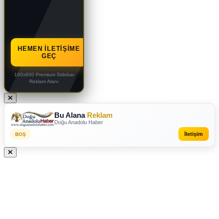
HEMEN İLETIŞIME
GEÇ
160x600 Premium Sidebar
Reklam Alanı
Bu Alana
Reklam
Doğu Anadolu Haber
İletişim
BOŞ
REKLAM VEREBİLİRSİNİZ