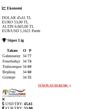
Ekonomi
DOLAR
45,61
TL
EURO
53,00
TL
ALTIN
6.665,00
TL
EUR/USD
1,1621
Parite
Süper Lig
Takım
O
P
Galatasaray
34
77
Fenerbahçe
34
74
Trabzonspor
34
69
Beşiktaş
34
60
Göztepe
34
55
TÜM PUAN DURUMU
USD/TRY:
45,61
EUR/TRY:
53,00