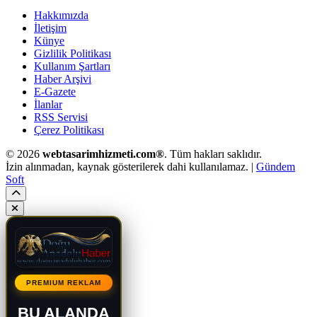
Hakkımızda
İletişim
Künye
Gizlilik Politikası
Kullanım Şartları
Haber Arşivi
E-Gazete
İlanlar
RSS Servisi
Çerez Politikası
© 2026
webtasarimhizmeti.com®
. Tüm hakları saklıdır.
İzin alınmadan, kaynak gösterilerek dahi kullanılamaz. |
Gündem
Soft
PREMIUM REKLAM
BU ALANDA