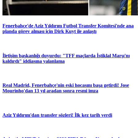
Fenerbahçe'de Aziz Yıldırım Futbol Transfer Komitesi'nde ana
planda görev alması için Dirk Kuyt ile anlaştı
İletişim başkanlığı duyurdu: "TFF maçlarda İstiklal Marşı'nı
kaldırdı" iddiasına yalanlama
Real Madrid, Fenerbahçe'nin eski hocasını başa getirdi! Jose
Mourinho'dan 13 yıl aradan sonra resmi imza
Aziz Yıldırım'dan transfer sözleri! İlk kez tarih verdi