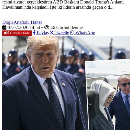
resmi ziyaret gerçekleştiren ABD Başkanı Donald Trump'ı Ankara
Havalimanı'nda karşıladı. İşte iki liderin arasında geçen o d...
Doğu Anadolu Haber
07.07.2026 14:54
•
46 Görüntülenme
Paylaş
Tweetle
WhatsApp
Haberi Dinle