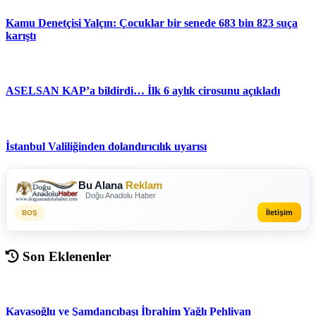
Kamu Denetçisi Yalçın: Çocuklar bir senede 683 bin 823 suça
karıştı
ASELSAN KAP’a bildirdi… İlk 6 aylık cirosunu açıkladı
İstanbul Valiliğinden dolandırıcılık uyarısı
Bu Alana
Reklam
Doğu Anadolu Haber
İletişim
BOŞ
Son Eklenenler
Kavasoğlu ve Şamdancıbaşı İbrahim Yağlı Pehlivan