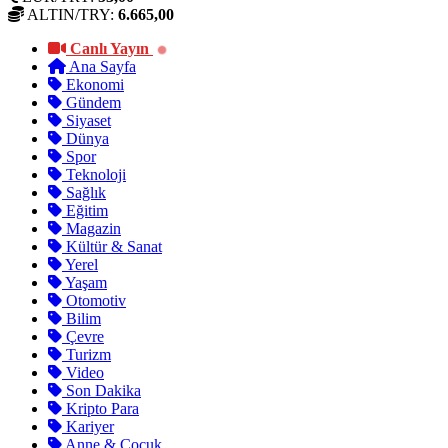
ALTIN/TRY:
6.665,00
Canlı Yayın
Ana Sayfa
Ekonomi
Gündem
Siyaset
Dünya
Spor
Teknoloji
Sağlık
Eğitim
Magazin
Kültür & Sanat
Yerel
Yaşam
Otomotiv
Bilim
Çevre
Turizm
Video
Son Dakika
Kripto Para
Kariyer
Anne & Çocuk