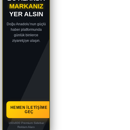
MARKANIZ
YER ALSIN
Doğu Anadolu’nun güçlü
haber platformunda
günlük binlerce
ziyaretçiye ulaşın.
HEMEN İLETIŞIME
GEÇ
160x600 Premium Sidebar
Reklam Alanı