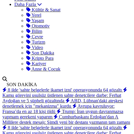
Daha Fazla
Kültür & Sanat
Yerel
Yaşam
Otomotiv
Bilim
Çevre
Turizm
Video
Son Dakika
Kripto Para
Kariyer
Anne & Çocuk
SON DAKİKA
8 ilde 'sahte belgelerle ikamet izni' operasyonunda 64 gözaltı
Kamu görevini usulsüz üstlenen sahte denetçilere darbe: Ferhat
Aydoğan ve 5 şüpheli gözaltında
ABD, Lübnan'daki ateşkesi
denetlemek için "mekanizma" kurdu
Avrupa kavruluyor:
Fransa’da en az 18 kişi öldü
Trump: İran uygun davranmazsa
yapmam gerekeni yaparım
Cumhurbaşkanı Erdoğan'dan A
Millilere destek mesajı: Şimdi yeni bir destanı yazmanın tam zamanı
8 ilde 'sahte belgelerle ikamet izni' operasyonunda 64 gözaltı
Kamu görevini usulsüz üstlenen sahte denetçilere darbe: Ferhat