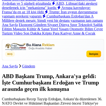
Aydoğan ve 5 şüpheli gözaltında
ABD, Lübnan'daki ateşkesi
denetlemek için "mekanizma" kurdu
Avrupa kavruluyor:
Fransa’da en az 18 kişi öldü
Trump: İran uygun davranmazsa
yapmam gerekeni yaparım
Cumhurbaşkanı Erdoğan'dan A
Millilere destek mesajı: Şimdi yeni bir destanı yazmanın tam zamanı
Ana Sayfa
Ekonomi
Gündem
Siyaset
Dünya
Spor
Teknoloji
Sağlık
Eğitim
Magazin
Kültür & Sanat
Yerel
Yaşam
Otomotiv
Bilim
Çevre
Turizm
Video
Son Dakika
Kripto Para
Kariyer
Anne & Çocuk
Bu Alana
Reklam
Doğu Anadolu Haber
İletişim
BOŞ
Ana Sayfa
Gündem
ABD Başkanı Trump, Ankara'ya geldi:
İşte Cumhurbaşkanı Erdoğan ve Trump
arasında geçen ilk konuşma
Cumhurbaşkanı Recep Tayyip Erdoğan, Ankara’da düzenlenen 36.⁠
⁠NATO Devlet ve Hükümet Başkanları Zirvesi öncesi Türkiye'ye