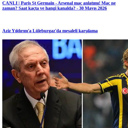
CANLI | Paris St Germain - Arsenal maç anlatımı! Maç ne
zaman? Saat kaçta ve hangi kanalda? - 30 Mayıs 2026
Aziz Yıldırım'a Lüleburgaz'da meşaleli karşılama