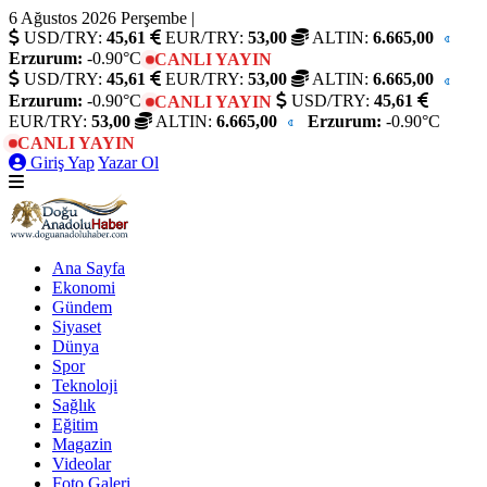
6 Ağustos 2026 Perşembe
|
USD/TRY:
45,61
EUR/TRY:
53,00
ALTIN:
6.665,00
Erzurum:
-0.90°C
CANLI YAYIN
USD/TRY:
45,61
EUR/TRY:
53,00
ALTIN:
6.665,00
Erzurum:
-0.90°C
USD/TRY:
45,61
CANLI YAYIN
EUR/TRY:
53,00
ALTIN:
6.665,00
Erzurum:
-0.90°C
CANLI YAYIN
Giriş Yap
Yazar Ol
Ana Sayfa
Ekonomi
Gündem
Siyaset
Dünya
Spor
Teknoloji
Sağlık
Eğitim
Magazin
Videolar
Foto Galeri