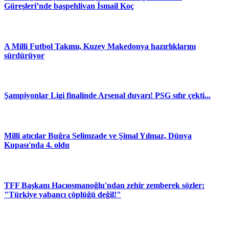
Güreşleri’nde başpehlivan İsmail Koç
A Milli Futbol Takımı, Kuzey Makedonya hazırlıklarını
sürdürüyor
Şampiyonlar Ligi finalinde Arsenal duvarı! PSG sıfır çekti...
Milli atıcılar Buğra Selimzade ve Şimal Yılmaz, Dünya
Kupası'nda 4. oldu
TFF Başkanı Hacıosmanoğlu'ndan zehir zemberek sözler:
"Türkiye yabancı çöplüğü değil!"