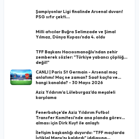
Şampiyonlar Ligi finalinde Arsenal duvarı!
PSG sıfır çekti...
Milli atıcılar Buğra Selimzade ve Şimal
Yılmaz, Dünya Kupası'nda 4. oldu
TFF Başkanı Hacıosmanoğlu'ndan zehir
zemberek sözler: "Türkiye yabancı çöplüğü
değil!"
CANLI | Paris St Germain - Arsenal maç
anlatımı! Maç ne zaman? Saat kaçta ve
hangi kanalda? - 30 Mayıs 2026
Aziz Yıldırım'a Lüleburgaz'da meşaleli
karşılama
Fenerbahçe'de Aziz Yıldırım Futbol
Transfer Komitesi'nde ana planda görev
alması için Dirk Kuyt ile anlaştı
İletişim başkanlığı duyurdu: "TFF maçlarda
İstiklal Marşı'nı kaldırdı" iddiasına