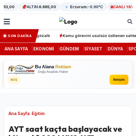
,00
ALTIN:
6.665,00
Erzurum:
-0.90°C
CANLI YAYIN
syonunda 64 gözaltı
Kamu görevini usulsüz üstlenen sahte denetç
SON DAKİKA
ANA SAYFA
EKONOMI
GÜNDEM
SIYASET
DÜNYA
SP
Bu Alana
Reklam
Doğu Anadolu Haber
İletişim
BOŞ
Ana Sayfa
Eğitim
AYT saat kaçta başlayacak ve