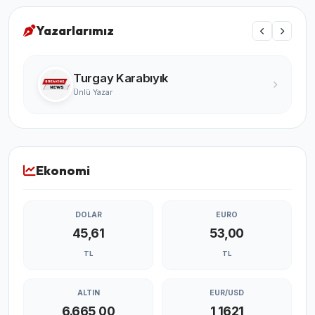
Yazarlarımız
Turgay Karabıyık
Ünlü Yazar
Ekonomi
DOLAR
EURO
45,61
53,00
TL
TL
ALTIN
EUR/USD
6.665,00
1,1621