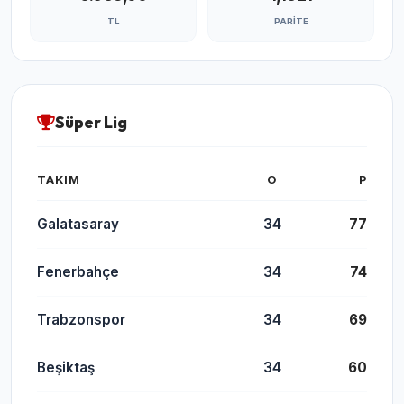
TL
PARITE
Süper Lig
TAKIM
O
P
Galatasaray
34
77
Fenerbahçe
34
74
Trabzonspor
34
69
Beşiktaş
34
60