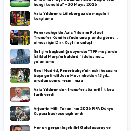
hangi kanalda? - 30 Mayıs 2026
Aziz Yıldırım'a Lüleburgaz'da meşaleli
karşılama
Fenerbahçe'de Aziz Yıldırım Futbol
Transfer Komitesi'nde ana planda görev
alması için Dirk Kuyt ile anlaştı
İletişim başkanlığı duyurdu: "TFF maçlarda
İstiklal Marşı'nı kaldırdı" iddiasına
yalanlama
Real Madrid, Fenerbahçe'nin eski hocasını
başa getirdi! Jose Mourinho'dan 13 yıl
aradan sonra resmi imza
Aziz Yıldırım'dan transfer sözleri! İlk kez
tarih verdi
Arjantin Milli Takımı'nın 2026 FIFA Dünya
Kupası kadrosu açıklandı
Her an gerçekleşebilir! Galatasaray ve