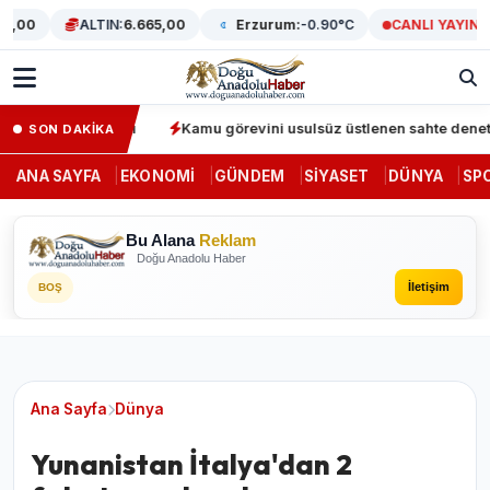
0
ALTIN:
6.665,00
Erzurum:
-0.90°C
CANLI YAYIN
 64 gözaltı
Kamu görevini usulsüz üstlenen sahte denetçilere da
SON DAKİKA
ANA SAYFA
EKONOMI
GÜNDEM
SIYASET
DÜNYA
SP
Bu Alana
Reklam
Doğu Anadolu Haber
İletişim
BOŞ
Ana Sayfa
Dünya
Yunanistan İtalya'dan 2