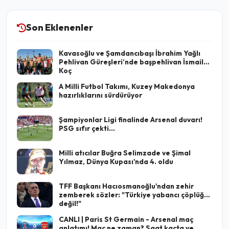
Son Eklenenler
Kavasoğlu ve Şamdancıbaşı İbrahim Yağlı
Pehlivan Güreşleri’nde başpehlivan İsmail
Koç
A Milli Futbol Takımı, Kuzey Makedonya
hazırlıklarını sürdürüyor
Şampiyonlar Ligi finalinde Arsenal duvarı!
PSG sıfır çekti...
Milli atıcılar Buğra Selimzade ve Şimal
Yılmaz, Dünya Kupası'nda 4. oldu
TFF Başkanı Hacıosmanoğlu'ndan zehir
zemberek sözler: "Türkiye yabancı çöplüğü
değil!"
CANLI | Paris St Germain - Arsenal maç
anlatımı! Maç ne zaman? Saat kaçta ve