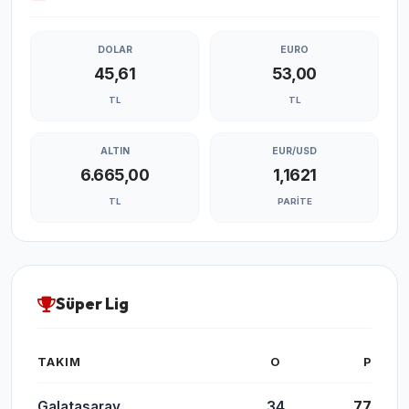
DOLAR
EURO
45,61
53,00
TL
TL
ALTIN
EUR/USD
6.665,00
1,1621
TL
PARITE
Süper Lig
TAKIM
O
P
Galatasaray
34
77