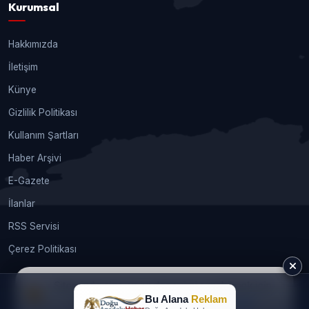
Kurumsal
Hakkımızda
İletişim
Künye
Gizlilik Politikası
Kullanım Şartları
Haber Arşivi
E-Gazete
İlanlar
RSS Servisi
Çerez Politikası
Sitemizde size en iyi deneyimi sunabilmek için
Bu Alana
Reklam
çerezleri kullanıyoruz.
Daha fazla bilgi
© 2026
webtasarimhizmeti.com®
. Tüm hakları saklıdır.