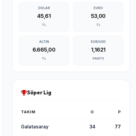
DOLAR
EURO
45,61
53,00
TL
TL
ALTIN
EUR/USD
6.665,00
1,1621
TL
PARITE
Süper Lig
TAKIM
O
P
Galatasaray
34
77