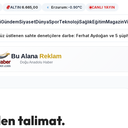
ALTIN:
6.665,00
Erzurum:
-0.90°C
CANLI YAYIN
i
Gündem
Siyaset
Dünya
Spor
Teknoloji
Sağlık
Eğitim
Magazin
V
hte denetçilere darbe: Ferhat Aydoğan ve 5 şüpheli gözaltınd
Bu Alana
Reklam
Doğu Anadolu Haber
en talimat.