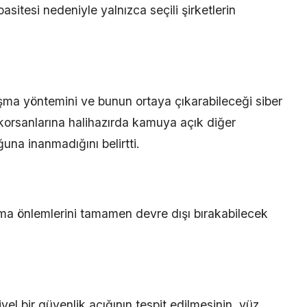
asitesi nedeniyle yalnızca seçili şirketlerin
şma yöntemini ve bunun ortaya çıkarabileceği siber
r korsanlarına halihazırda kamuya açık diğer
na inanmadığını belirtti.
uma önlemlerini tamamen devre dışı bırakabilecek
l bir güvenlik açığının tespit edilmesinin, yüz