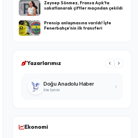
Zeynep Sönmez, Fransa Açık'ta
sakatlanarak çiftler maçından çekildi
Prensip anlaşmasına varıldı! İşte
Fenerbahçe'nin ilk transferi
Yazarlarımız
Turgay Karabıyık
Ünlü Yazar
Ekonomi