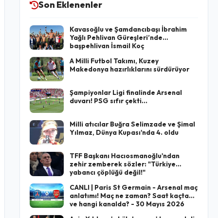
Son Eklenenler
Kavasoğlu ve Şamdancıbaşı İbrahim
Yağlı Pehlivan Güreşleri’nde
başpehlivan İsmail Koç
A Milli Futbol Takımı, Kuzey
Makedonya hazırlıklarını sürdürüyor
Şampiyonlar Ligi finalinde Arsenal
duvarı! PSG sıfır çekti...
Milli atıcılar Buğra Selimzade ve Şimal
Yılmaz, Dünya Kupası'nda 4. oldu
TFF Başkanı Hacıosmanoğlu'ndan
zehir zemberek sözler: "Türkiye
yabancı çöplüğü değil!"
CANLI | Paris St Germain - Arsenal maç
anlatımı! Maç ne zaman? Saat kaçta
ve hangi kanalda? - 30 Mayıs 2026