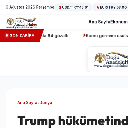
6 Ağustos 2026 Perşembe
USD/TRY:
45,61
EUR/TRY:
53,00
Ana Sayfa
Ekonom
asyonunda 64 gözaltı
Kamu görevini usulsüz üstlenen sa
SON DAKİKA
Ana Sayfa
Dünya
Trump hükümetind