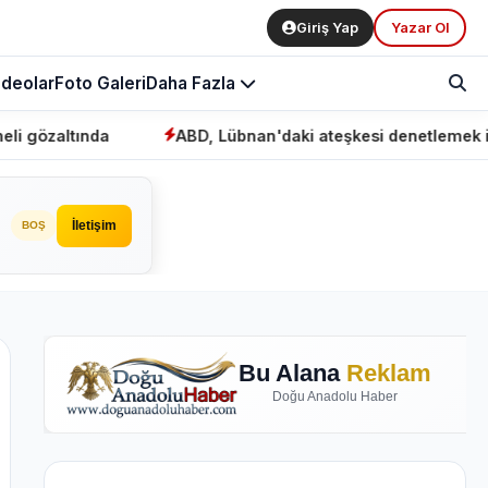
Giriş Yap
Yazar Ol
ideolar
Foto Galeri
Daha Fazla
a
ABD, Lübnan'daki ateşkesi denetlemek için "mekani
İletişim
BOŞ
Bu Alana
Reklam
Doğu Anadolu Haber