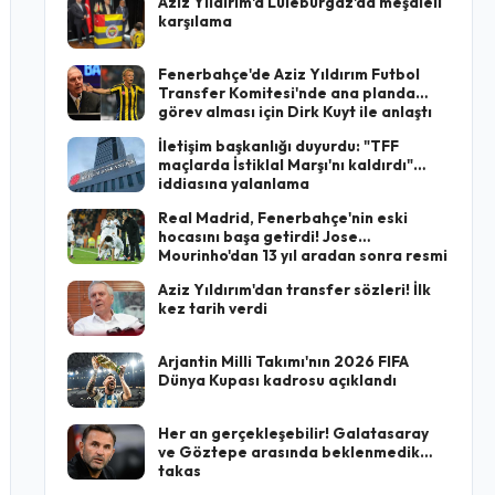
Aziz Yıldırım'a Lüleburgaz'da meşaleli
karşılama
Fenerbahçe'de Aziz Yıldırım Futbol
Transfer Komitesi'nde ana planda
görev alması için Dirk Kuyt ile anlaştı
İletişim başkanlığı duyurdu: "TFF
maçlarda İstiklal Marşı'nı kaldırdı"
iddiasına yalanlama
Real Madrid, Fenerbahçe'nin eski
hocasını başa getirdi! Jose
Mourinho'dan 13 yıl aradan sonra resmi
imza
Aziz Yıldırım'dan transfer sözleri! İlk
kez tarih verdi
Arjantin Milli Takımı'nın 2026 FIFA
Dünya Kupası kadrosu açıklandı
Her an gerçekleşebilir! Galatasaray
ve Göztepe arasında beklenmedik
takas