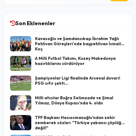
Son Eklenenler
Kavasoğlu ve Şamdancıbaşı İbrahim Yağlı
Pehlivan Güreşleri’nde başpehlivan İsmail
Koç
A Milli Futbol Takımı, Kuzey Makedonya
hazırlıklarını sürdürüyor
Şampiyonlar Ligi finalinde Arsenal duvarı!
PSG sıfır çekti...
Milli atıcılar Buğra Selimzade ve Şimal
Yılmaz, Dünya Kupası'nda 4. oldu
TFF Başkanı Hacıosmanoğlu'ndan zehir
zemberek sözler: "Türkiye yabancı çöplüğü
değil!"