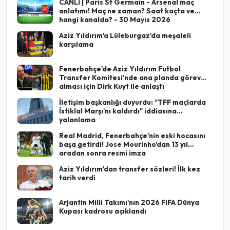
CANLI | Paris St Germain - Arsenal maç
anlatımı! Maç ne zaman? Saat kaçta ve
hangi kanalda? - 30 Mayıs 2026
Aziz Yıldırım'a Lüleburgaz'da meşaleli
karşılama
Fenerbahçe'de Aziz Yıldırım Futbol
Transfer Komitesi'nde ana planda görev
alması için Dirk Kuyt ile anlaştı
İletişim başkanlığı duyurdu: "TFF maçlarda
İstiklal Marşı'nı kaldırdı" iddiasına
yalanlama
Real Madrid, Fenerbahçe'nin eski hocasını
başa getirdi! Jose Mourinho'dan 13 yıl
aradan sonra resmi imza
Aziz Yıldırım'dan transfer sözleri! İlk kez
tarih verdi
Arjantin Milli Takımı'nın 2026 FIFA Dünya
Kupası kadrosu açıklandı