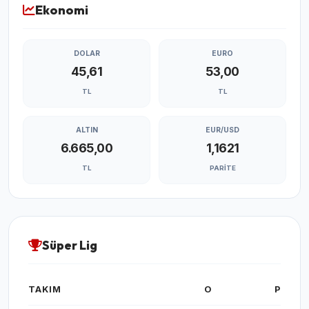
Ekonomi
DOLAR
EURO
45,61
53,00
TL
TL
ALTIN
EUR/USD
6.665,00
1,1621
TL
PARITE
Süper Lig
TAKIM
O
P