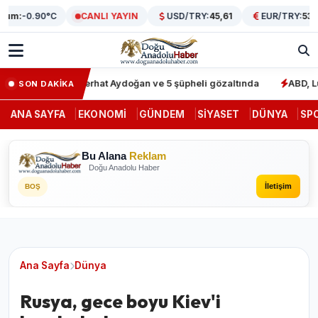
:
-0.90°C
CANLI YAYIN
USD/TRY:
45,61
EUR/TRY:
53,00
ere darbe: Ferhat Aydoğan ve 5 şüpheli gözaltında
ABD, Lübnan'
SON DAKİKA
ANA SAYFA
EKONOMI
GÜNDEM
SIYASET
DÜNYA
SP
Bu Alana
Reklam
Doğu Anadolu Haber
İletişim
BOŞ
Ana Sayfa
Dünya
Rusya, gece boyu Kiev'i