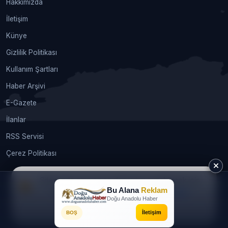
Hakkımızda
İletişim
Künye
Gizlilik Politikası
Kullanım Şartları
Haber Arşivi
E-Gazete
İlanlar
RSS Servisi
Çerez Politikası
Sitemizde size en iyi deneyimi sunabilmek için
Bu Alana
Reklam
çerezleri kullanıyoruz.
Daha fazla bilgi
© 2026
webtasarimhizmeti.com®
. Tüm hakları saklıdır.
Doğu Anadolu Haber
İzin alınmadan, kaynak gösterilerek dahi kullanılamaz. |
Gündem
Kabul Et
İletişim
BOŞ
Soft