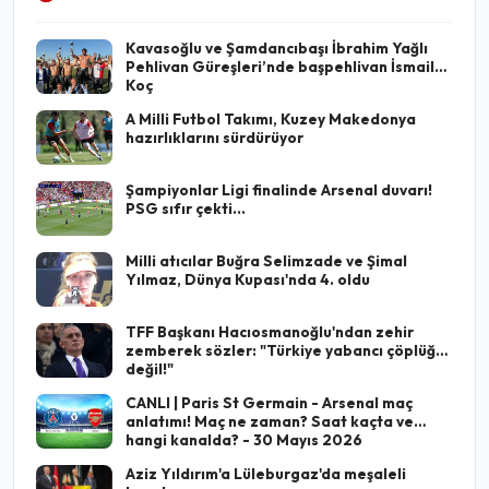
Kavasoğlu ve Şamdancıbaşı İbrahim Yağlı
Pehlivan Güreşleri’nde başpehlivan İsmail
Koç
A Milli Futbol Takımı, Kuzey Makedonya
hazırlıklarını sürdürüyor
Şampiyonlar Ligi finalinde Arsenal duvarı!
PSG sıfır çekti...
Milli atıcılar Buğra Selimzade ve Şimal
Yılmaz, Dünya Kupası'nda 4. oldu
TFF Başkanı Hacıosmanoğlu'ndan zehir
zemberek sözler: "Türkiye yabancı çöplüğü
değil!"
CANLI | Paris St Germain - Arsenal maç
anlatımı! Maç ne zaman? Saat kaçta ve
hangi kanalda? - 30 Mayıs 2026
Aziz Yıldırım'a Lüleburgaz'da meşaleli