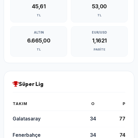
45,61
53,00
TL
TL
ALTIN
EUR/USD
6.665,00
1,1621
TL
PARITE
Süper Lig
TAKIM
O
P
Galatasaray
34
77
Fenerbahçe
34
74