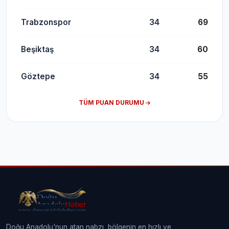
Trabzonspor
34
69
Beşiktaş
34
60
Göztepe
34
55
TÜM PUAN DURUMU
Doğu Anadolu'nun atan nabzı, bölgenin en hızlı ve