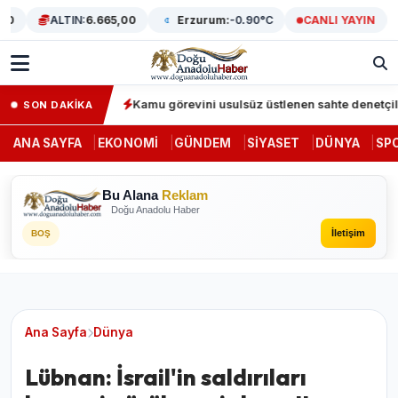
ALTIN:
6.665,00
Erzurum:
-0.90°C
CANLI YAYIN
US
 gözaltı
Kamu görevini usulsüz üstlenen sahte denetçilere darbe
SON DAKİKA
ANA SAYFA
EKONOMI
GÜNDEM
SIYASET
DÜNYA
SP
Bu Alana
Reklam
Doğu Anadolu Haber
İletişim
BOŞ
Ana Sayfa
Dünya
Lübnan: İsrail'in saldırıları