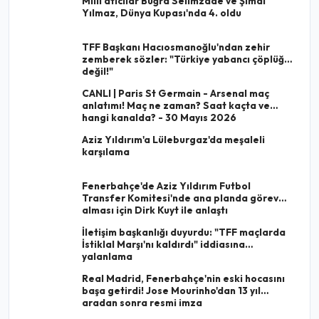
Milli atıcılar Buğra Selimzade ve Şimal
Yılmaz, Dünya Kupası'nda 4. oldu
TFF Başkanı Hacıosmanoğlu'ndan zehir
zemberek sözler: "Türkiye yabancı çöplüğü
değil!"
CANLI | Paris St Germain - Arsenal maç
anlatımı! Maç ne zaman? Saat kaçta ve
hangi kanalda? - 30 Mayıs 2026
Aziz Yıldırım'a Lüleburgaz'da meşaleli
karşılama
Fenerbahçe'de Aziz Yıldırım Futbol
Transfer Komitesi'nde ana planda görev
alması için Dirk Kuyt ile anlaştı
İletişim başkanlığı duyurdu: "TFF maçlarda
İstiklal Marşı'nı kaldırdı" iddiasına
yalanlama
Real Madrid, Fenerbahçe'nin eski hocasını
başa getirdi! Jose Mourinho'dan 13 yıl
aradan sonra resmi imza