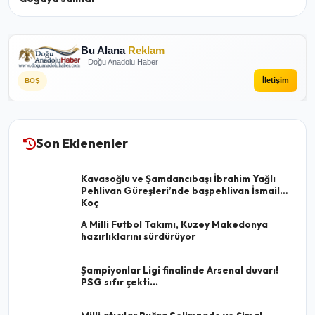
Bu Alana
Reklam
Doğu Anadolu Haber
İletişim
BOŞ
Son Eklenenler
Kavasoğlu ve Şamdancıbaşı İbrahim Yağlı
Pehlivan Güreşleri’nde başpehlivan İsmail
Koç
A Milli Futbol Takımı, Kuzey Makedonya
hazırlıklarını sürdürüyor
Şampiyonlar Ligi finalinde Arsenal duvarı!
PSG sıfır çekti...