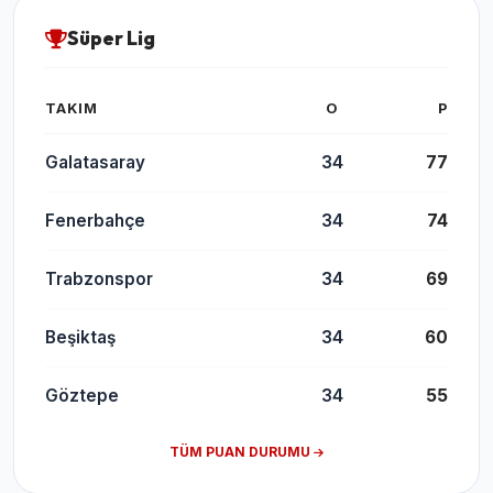
Süper Lig
TAKIM
O
P
Galatasaray
34
77
Fenerbahçe
34
74
Trabzonspor
34
69
Beşiktaş
34
60
Göztepe
34
55
TÜM PUAN DURUMU