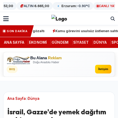
3,00
ALTIN:
6.665,00
Erzurum:
-0.90°C
CANLI YAYIN
asyonunda 64 gözaltı
Kamu görevini usulsüz üstlenen sahte denet
SON DAKİKA
ANA SAYFA
EKONOMI
GÜNDEM
SIYASET
DÜNYA
SP
Bu Alana
Reklam
Doğu Anadolu Haber
İletişim
BOŞ
Ana Sayfa
Dünya
İsrail, Gazze'de yemek dağıtım