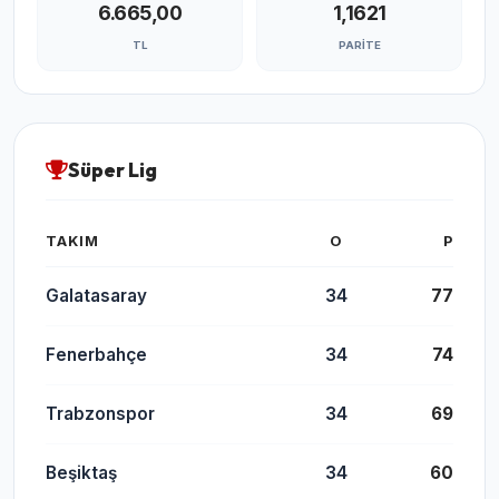
6.665,00
1,1621
TL
PARITE
Süper Lig
TAKIM
O
P
Galatasaray
34
77
Fenerbahçe
34
74
Trabzonspor
34
69
Beşiktaş
34
60