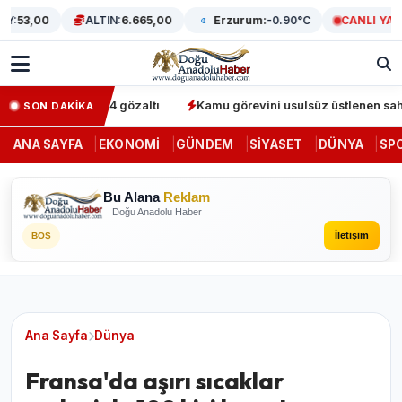
:
53,00
ALTIN:
6.665,00
Erzurum:
-0.90°C
CANLI YAYIN
perasyonunda 64 gözaltı
Kamu görevini usulsüz üstlenen sahte de
SON DAKİKA
ANA SAYFA
EKONOMI
GÜNDEM
SIYASET
DÜNYA
SP
Bu Alana
Reklam
Doğu Anadolu Haber
İletişim
BOŞ
Ana Sayfa
Dünya
Fransa'da aşırı sıcaklar