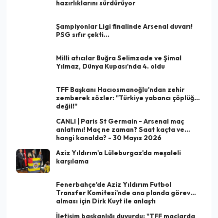
hazırlıklarını sürdürüyor
Şampiyonlar Ligi finalinde Arsenal duvarı!
PSG sıfır çekti...
Milli atıcılar Buğra Selimzade ve Şimal
Yılmaz, Dünya Kupası'nda 4. oldu
TFF Başkanı Hacıosmanoğlu'ndan zehir
zemberek sözler: "Türkiye yabancı çöplüğü
değil!"
CANLI | Paris St Germain - Arsenal maç
anlatımı! Maç ne zaman? Saat kaçta ve
hangi kanalda? - 30 Mayıs 2026
Aziz Yıldırım'a Lüleburgaz'da meşaleli
karşılama
Fenerbahçe'de Aziz Yıldırım Futbol
Transfer Komitesi'nde ana planda görev
alması için Dirk Kuyt ile anlaştı
İletişim başkanlığı duyurdu: "TFF maçlarda