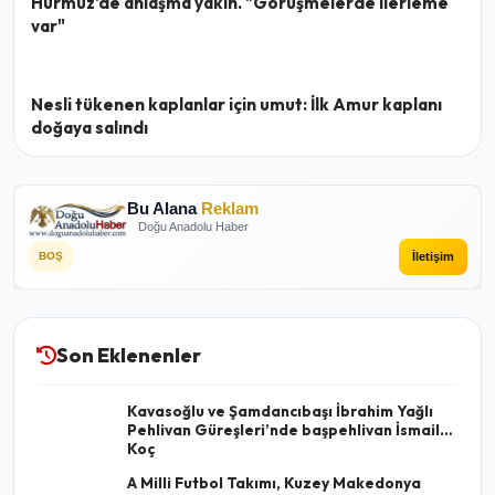
Hürmüz'de anlaşma yakın. "Görüşmelerde ilerleme
var"
Nesli tükenen kaplanlar için umut: İlk Amur kaplanı
doğaya salındı
Bu Alana
Reklam
Doğu Anadolu Haber
İletişim
BOŞ
Son Eklenenler
Kavasoğlu ve Şamdancıbaşı İbrahim Yağlı
Pehlivan Güreşleri’nde başpehlivan İsmail
Koç
A Milli Futbol Takımı, Kuzey Makedonya