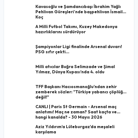
Kavasoğlu ve Şamdancıbaşı İbrahim Yağlı
Pehlivan Güreşleri’nde başpehlivan İsmail
Koç
A Milli Futbol Takımı, Kuzey Makedonya
hazırlıklarını sürdürüyor
Şampiyonlar Ligi finalinde Arsenal duvarı!
PSG sıfır çekti...
Milli atıcılar Buğra Selimzade ve Şimal
Yılmaz, Dünya Kupası'nda 4. oldu
TFF Başkanı Hacıosmanoğlu'ndan zehir
zemberek sözler: "Türkiye yabancı çöplüğü
değil!"
CANLI | Paris St Germain - Arsenal maç
anlatımı! Maç ne zaman? Saat kaçta ve
hangi kanalda? - 30 Mayıs 2026
Aziz Yıldırım'a Lüleburgaz'da meşaleli
karşılama