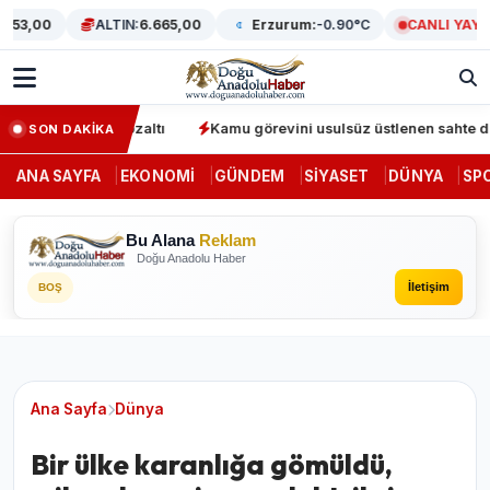
3,00
ALTIN:
6.665,00
Erzurum:
-0.90°C
CANLI YAYIN
syonunda 64 gözaltı
Kamu görevini usulsüz üstlenen sahte denetç
SON DAKİKA
ANA SAYFA
EKONOMI
GÜNDEM
SIYASET
DÜNYA
SP
Bu Alana
Reklam
Doğu Anadolu Haber
İletişim
BOŞ
Ana Sayfa
Dünya
Bir ülke karanlığa gömüldü,