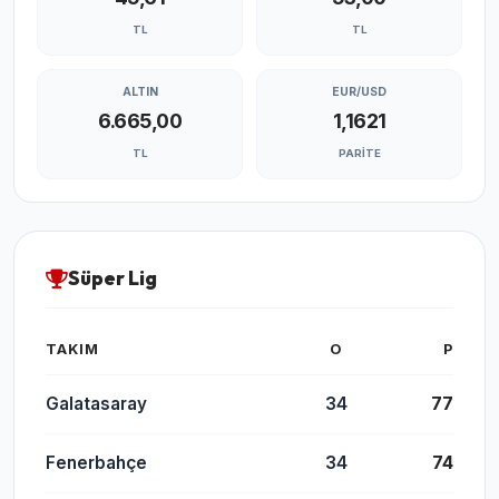
TL
TL
ALTIN
EUR/USD
6.665,00
1,1621
TL
PARITE
Süper Lig
TAKIM
O
P
Galatasaray
34
77
Fenerbahçe
34
74