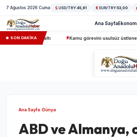
7 Ağustos 2026 Cuma
USD/TRY:
45,61
EUR/TRY:
53,00
Ana Sayfa
Ekonom
4 gözaltı
Kamu görevini usulsüz üstlenen sahte denetç
SON DAKİKA
Ana Sayfa
Dünya
ABD ve Almanya, 