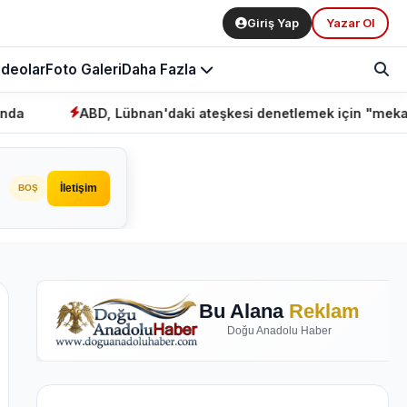
Giriş Yap
Yazar Ol
ideolar
Foto Galeri
Daha Fazla
BD, Lübnan'daki ateşkesi denetlemek için "mekanizma" kurdu
İletişim
BOŞ
Bu Alana
Reklam
Doğu Anadolu Haber