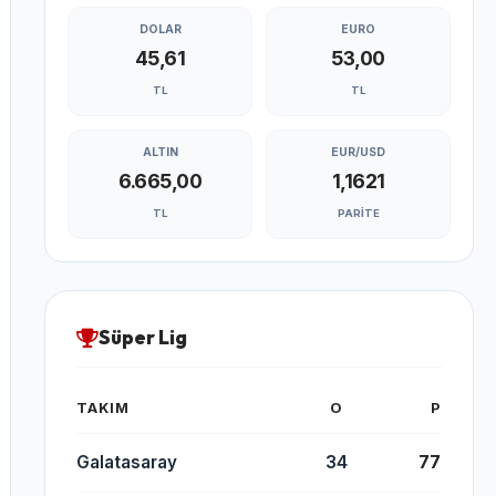
DOLAR
EURO
45,61
53,00
TL
TL
ALTIN
EUR/USD
6.665,00
1,1621
TL
PARITE
Süper Lig
TAKIM
O
P
Galatasaray
34
77