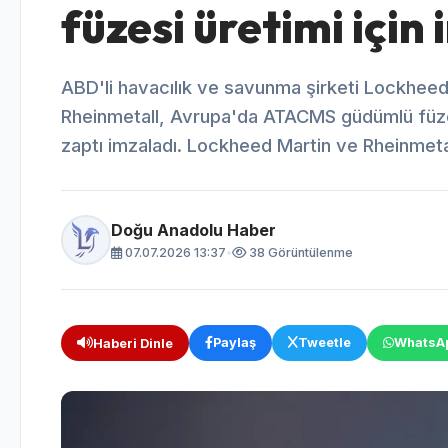
füzesi üretimi için 
ABD'li havacılık ve savunma şirketi Lockheed
Rheinmetall, Avrupa'da ATACMS güdümlü füze
zaptı imzaladı. Lockheed Martin ve Rheinmeta
Doğu Anadolu Haber
07.07.2026 13:37
•
38 Görüntülenme
Paylaş
Tweetle
WhatsA
Haberi Dinle