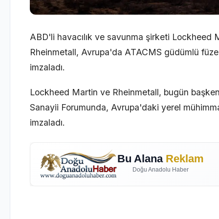
ABD'li havacılık ve savunma şirketi Lockheed M
Rheinmetall, Avrupa'da ATACMS güdümlü füze ü
imzaladı.
Lockheed Martin ve Rheinmetall,
bugün başken
Sanayii Forumunda, Avrupa'daki yerel mühimmat
imzaladı.
Bu Alana
Reklam
Doğu Anadolu Haber