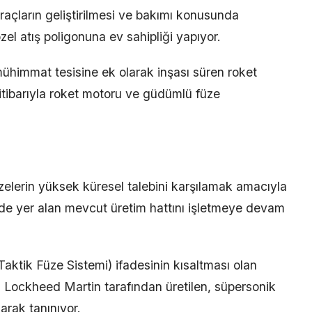
araçların geliştirilmesi ve bakımı konusunda
l atış poligonuna ev sahipliği yapıyor.
himmat tesisine ek olarak inşası süren roket
itibarıyla roket motoru ve güdümlü füze
lerin yüksek küresel talebini karşılamak amacıyla
e yer alan mevcut üretim hattını işletmeye devam
aktik Füze Sistemi) ifadesinin kısaltması olan
Lockheed Martin tarafından üretilen, süpersonik
larak tanınıyor.