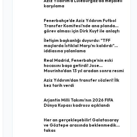
Aziz Yıldırım'a Lüleburgaz'da meşaleli
karşılama
Fenerbahçe'de Aziz Yıldırım Futbol
Transfer Komitesi'nde ana planda
görev alması için Dirk Kuyt ile anlaştı
İletişim başkanlığı duyurdu: "TFF
maçlarda İstiklal Marşı'nı kaldırdı"
iddiasına yalanlama
Real Madrid, Fenerbahçe'nin eski
hocasını başa getirdi! Jose
Mourinho'dan 13 yıl aradan sonra resmi
imza
Aziz Yıldırım'dan transfer sözleri! İlk
kez tarih verdi
Arjantin Milli Takımı'nın 2026 FIFA
Dünya Kupası kadrosu açıklandı
Her an gerçekleşebilir! Galatasaray
ve Göztepe arasında beklenmedik
takas