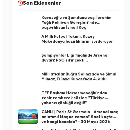
Son Eklenenler
Kavasoğlu ve Şamdancıbaşı İbrahim
Yağlı Pehlivan Güreşleri’nde
başpehlivan İsmail Koç
A Milli Futbol Takımı, Kuzey
Makedonya hazırlıklarını sürdürüyor
Şampiyonlar Ligi finalinde Arsenal
duvarı! PSG sıfır çekti...
Milli atıcılar Buğra Selimzade ve Şimal
Yılmaz, Dünya Kupası'nda 4. oldu
TFF Başkanı Hacıosmanoğlu'ndan
zehir zemberek sözler: "Türkiye
yabancı çöplüğü değil!"
CANLI | Paris St Germain - Arsenal maç
anlatımı! Maç ne zaman? Saat kaçta
ve hangi kanalda? - 30 Mayıs 2026