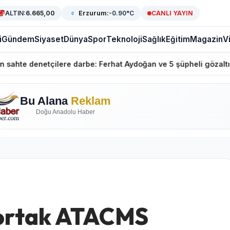
ALTIN:
6.665,00
Erzurum:
-0.90°C
CANLI YAYIN
i
Gündem
Siyaset
Dünya
Spor
Teknoloji
Sağlık
Eğitim
Magazin
V
ilere darbe: Ferhat Aydoğan ve 5 şüpheli gözaltında
A
Bu Alana
Reklam
Doğu Anadolu Haber
ortak ATACMS