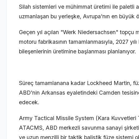
Silah sistemleri ve mühimmat üretimi ile paletli 
uzmanlaşan bu yerleşke, Avrupa'nın en büyük öze
Geçen yıl açılan "Werk Niedersachsen" topçu mü
motoru fabrikasının tamamlanmasıyla, 2027 yılı 
bileşenlerinin üretimine başlanması planlanıyor.
Süreç tamamlanana kadar Lockheed Martin, füze
ABD'nin Arkansas eyaletindeki Camden tesisind
edecek.
Army Tactical Missile System (Kara Kuvvetleri T
ATACMS, ABD merkezli savunma sanayi şirketi 
ve uzun menzilli bir taktik balistik füze sistemi o